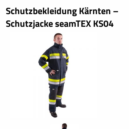
Schutzbekleidung Kärnten –
schließen
Schutzjacke seamTEX KS04