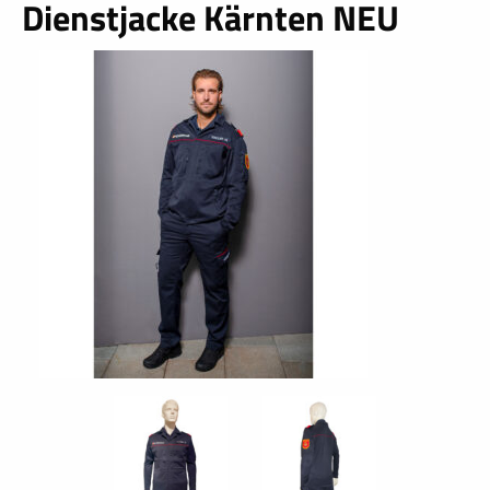
Dienstjacke Kärnten NEU
schließen