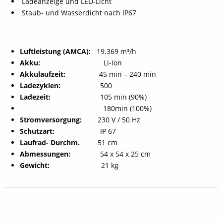
Ladeanzeige und LED-Licht
Staub- und Wasserdicht nach IP67
Luftleistung (AMCA):
19.369 m³/h
Akku:
Li-Ion
Akkulaufzeit:
45 min – 240 min
Ladezyklen:
500
Ladezeit:
105 min (90%)
180min (100%)
Stromversorgung:
230 V / 50 Hz
Schutzart:
IP 67
Laufrad- Durchm.
51 cm
Abmessungen:
54 x 54 x 25 cm
Gewicht:
21 kg
Detaillierte Produktbeschreibung (PDF)